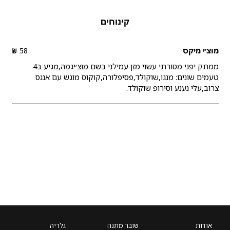
קינוחים
מוצ׳י מיקס
58
alim
ממתק יפני מסורתי עשוי מזן עמילני בשם מוצ׳יגמה,מגיע ב4
טעמים שונים: מנגו,שוקולד,פסיפלורה,קוקוס מוגש עם אננס
צרוב,עלי נענע וסירופ שוקולד.
אודות
שובר מתנה
גלריה